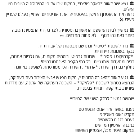
🏛️ נצא ישר לאזור *האקרופוליס*, המקום שבו על פי המיתולוגיה היוונית חיו
האלים.
נראה את התיאטרון הראשון בהיסטוריה ואת האודיטוריום העתיק בעולם שעדיין
פעיל! 🎤
🏛️ נמשיך לבית המשפט הראשון בהיסטוריה, לצד נקודת התצפית הטובה
ביותר באתונה! הנוף – לא פחות ממדהים. 👀
🏛️ נרד לשכונת *טיסיו* ונתרשם מבסטות של עבודות יד.
נבקר בשכונות הייחודיות
*קרמיקוס ו-פסירי* – שכונות גרפיטי ובוהמיה מקומית, עם גלריות אמנות,
ברים ומסעדות אותנטיות. וכל בתי הקפה האינסטגרמיים!
נחלוף גם דרך שדרת *ארמו* , השדרה הכי מפורסמת לשופינג באתונה!
🏛️ נגיע לאזור *האגורה הרומית*, מקום מפגש אנשי הציבור בעת העתיקה,
הנמצא בסמוך לשכונת *פלאקה* – השכונה העתיקה של אתונה, עם מדרגות
ציוריות, בתי קפה וחנויות צבעוניות.
*ומשם נמשיך לחלק השני של הסיור!*
נעבור בשער אדריאנוס המפורסם
מקדש זאוס האולימפי
נעבור בגנים הלאומיים
במבנה הזאפיון המרשים
ובמקום היפה מכל, אצטדיון השיש!!!