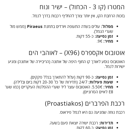
המטרו (קו 3 - הכחול) – ישיר ונוח
בזכות הרחבת הקו, אין יותר צורך להחליף רכבות בדרך לנמל.
מסלול:
עולים בשדה התעופה ויורדים בתחנת
Piraeus
(ממש מול
שערי הנמל).
זמן נסיעה:
כ-55 דקות.
מחיר:
9€.
אוטובוס אקספרס (X96) – לאוהבי הים
האוטובוס נוסע לאורך קו החוף היפה של אתונה (הריביירה של אתונה) ומגיע
ישירות לנמל.
זמן נסיעה:
כ-90 דקות (עלול להתארך בגלל פקקים).
שעות פעילות:
24/7 (תדירות של כל 20-30 דקות ביום ובלילה).
מחיר:
5.50€. האוטובוס עוצר ליד שערי ההפלגות העיקריים (כמו שער
E8 לאיים הסרוניים).
רכבת הפרברים (Proastiakos)
רכבת נוחה שמגיעה גם היא לנמל פיראוס.
תדירות:
רכבת ישירה יוצאת פעם בשעה.
זמן נסיעה:
כ-60 דקות.