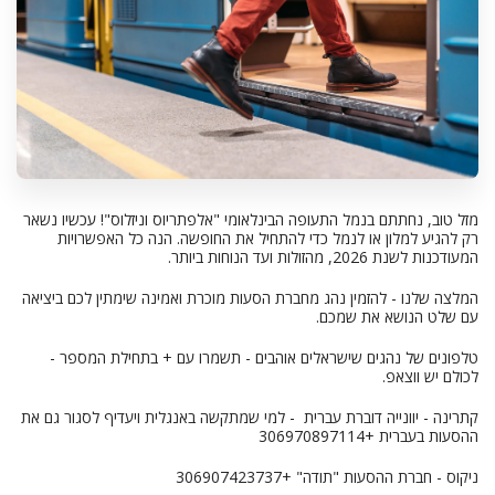
מזל טוב, נחתתם בנמל התעופה הבינלאומי "אלפתריוס וניזלוס"! עכשיו נשאר
רק להגיע למלון או לנמל כדי להתחיל את החופשה. הנה כל האפשרויות
המעודכנות לשנת 2026, מהזולות ועד הנוחות ביותר.
המלצה שלנו - להזמין נהג מחברת הסעות מוכרת ואמינה שימתין לכם ביציאה
עם שלט הנושא את שמכם.
טלפונים של נהגים שישראלים אוהבים - תשמרו עם + בתחילת המספר -
לכולם יש ווצאפ.
קתרינה - יוונייה דוברת עברית - למי שמתקשה באנגלית ויעדיף לסגור גם את
ההסעות בעברית +306970897114
ניקוס - חברת ההסעות "תודה" +306907423737