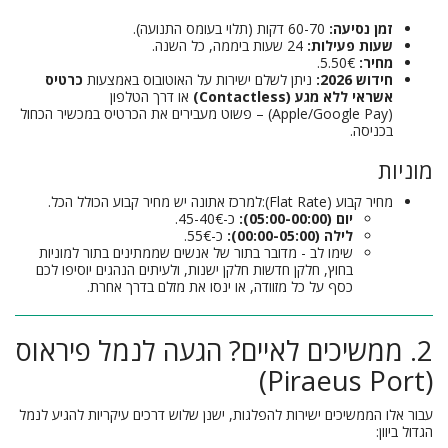
זמן נסיעה:
60-70 דקות (תלוי בעומס התנועה).
שעות פעילות:
24 שעות ביממה, כל השנה.
מחיר:
5.50€.
חידוש 2026:
ניתן לשלם ישירות על האוטובוס באמצעות
כרטיס
אשראי ללא מגע (Contactless)
או דרך הטלפון
(Apple/Google Pay) – פשוט מעבירים את הכרטיס במכשיר הכחול
בכניסה.
מוניות
מחיר קבוע (Flat Rate):למרכז אתונה יש מחיר קבוע הכולל הכל.
יום (05:00-00:00):
כ-40€-45.
לילה (00:00-05:00):
כ-55€.
שימו לב - מדובר בתור של אנשים שממתינים בתור למוניות
בחוץ, חלקן חדשות חלקן ישנות, ולעיתים הנהגים יוסיפו לכם
כסף על כל מזוודה, או ינסו את מזלם בדרך אחרת.
2. ממשיכים לאיים? הגעה לנמל פיראוס
(Piraeus Port)
עבור אלו הממשיכים ישירות להפלגות, ישנן שלוש דרכים עיקריות להגיע לנמל
הגדול ביוון: