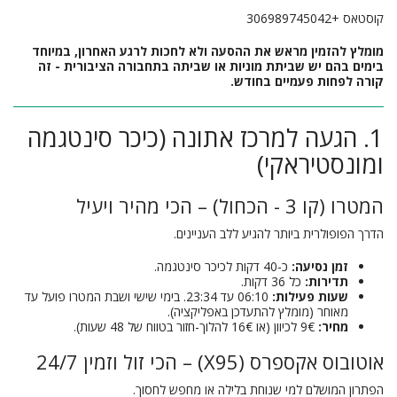
קוסטאס +306989745042
מומלץ להזמין מראש את ההסעה ולא לחכות לרגע האחרון, במיוחד
בימים בהם יש שביתת מוניות או שביתה בתחבורה הציבורית - זה
קורה לפחות פעמיים בחודש.
1. הגעה למרכז אתונה (כיכר סינטגמה
ומונסטיראקי)
המטרו (קו 3 - הכחול) – הכי מהיר ויעיל
הדרך הפופולרית ביותר להגיע ללב העניינים.
זמן נסיעה:
כ-40 דקות לכיכר סינטגמה.
תדירות:
כל 36 דקות.
שעות פעילות:
06:10 עד 23:34. בימי שישי ושבת המטרו פועל עד
מאוחר (מומלץ להתעדכן באפליקציה).
מחיר:
9€ לכיוון (או 16€ להלוך-חזור בטווח של 48 שעות).
אוטובוס אקספרס (X95) – הכי זול וזמין 24/7
הפתרון המושלם למי שנוחת בלילה או מחפש לחסוך.