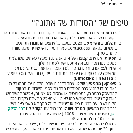
מחיר:
9€.
טיפים של "הסודות של אתונה"
כרטיסים:
את כרטיסי המטרו והאוטובוס קונים במכונות האוטומטיות או
בקופות בשדה. אל תשכחו לתקף את הכרטיס בכניסה וביציאה!
תשלום באשראי:
ב-2026 כמעט כל אמצעי התחבורה תומכים
בתשלום בטאפ (Contactless), אך תמיד כדאי שיהיה מעט מזומן
ליתר ביטחון.
הסעות:
אם אתם קבוצה של 3-4 אנשים, הסעה לפעמים משתלמת
כמעט כמו מטרו ומביאה אתכם ישר לפתח המלון.
שימו לב:
אם בחרתם במטרו לפיראוס, וודאו שהרכבת שלכם אכן
ממשיכה עד הסוף ולא נעצרת בתחנת ביניים (לרוב היעד הסופי יופיע
כ-
Dimotiko Theatro
).
טיפ קטן מהניסיון שלנו:
אחד הדברים שהכי מקלים על ההתנהלות
באתונה זה להגיע כבר מסודרים מבחינת כסף ותשלומים. במקום
להתעסק בהמרות, כספומטים או עמלות לא צפויות, אפשר להשתמש
בארנק דיגיטלי רב־מטבעי כמו לאיה – שמאפשר לשלם בקלות בכל
מקום בעיר, עם כרטיס פיזי או דיגיטלי. לי זה חסך לא מעט כאב ראש
כבר מהיום הראשון.
הטבה שווה:
נרשמים עם הקוד שלנו
דרך הלינק
כאן
, טוענים ומשתמשים ב־100$ (או שווה ערך במטבע אחר) –
ומקבלים
10 דולר חזרה
🎉
שימו לב: ההטבה תקפה למצטרפים חדשים בלבד, יש להזין את הקוד
בתוך 30 יום מההרשמה, והיא חד־פעמית וניתנת לאחר טעינה ושימוש